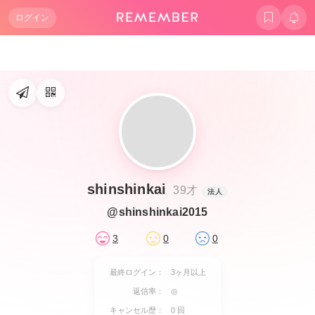
ログイン
shinshinkai
39才
法人
@shinshinkai2015
3
0
0
最終ログイン：
3ヶ月以上
返信率：
◎
キャンセル歴：
0 回