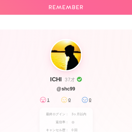
ICHI
37才
@shc99
1
0
0
最終ログイン：
3ヶ月以内
返信率：
◎
キャンセル歴：
0 回