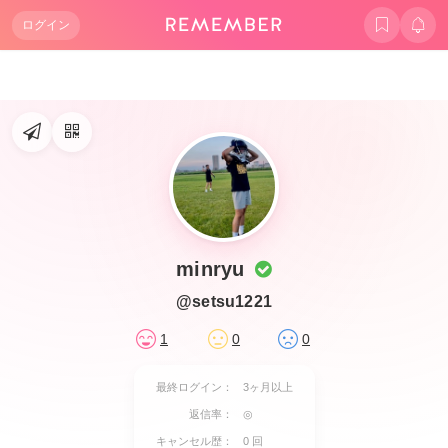
ログイン
minryu
@setsu1221
1
0
0
最終ログイン：
3ヶ月以上
返信率：
◎
キャンセル歴：
0 回