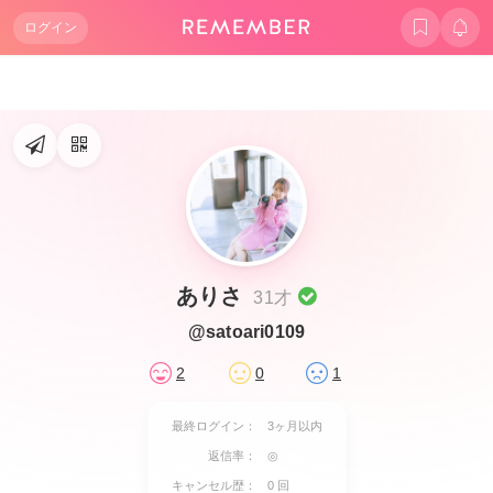
ログイン
ありさ
31才
@satoari0109
2
0
1
最終ログイン：
3ヶ月以内
返信率：
◎
キャンセル歴：
0 回