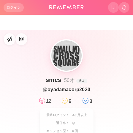
ログイン
smcs
50才
法人
@oyadamacorp2020
12
0
0
最終ログイン：
3ヶ月以上
返信率：
◎
キャンセル歴：
0 回