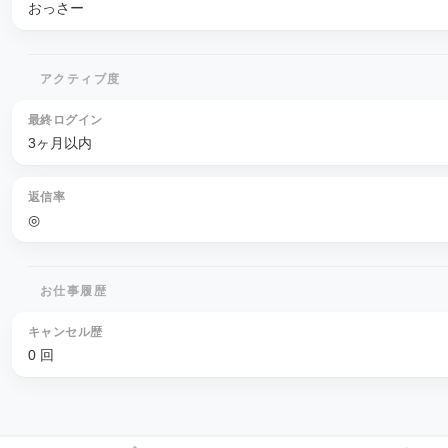
おっさー
アクティブ度
最終ログイン
3ヶ月以内
返信率
◎
お仕事履歴
キャンセル歴
0 回