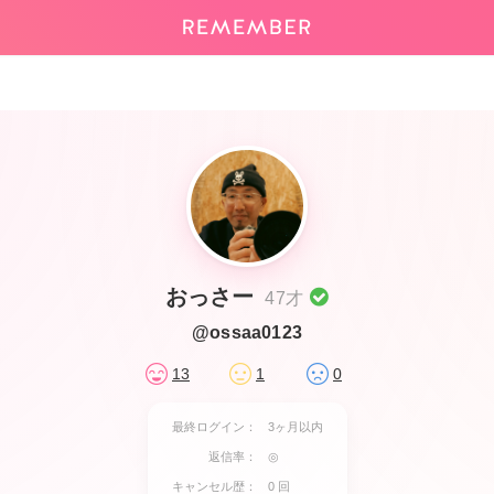
おっさー
47才
@ossaa0123
13
1
0
最終ログイン：
3ヶ月以内
返信率：
◎
キャンセル歴：
0 回