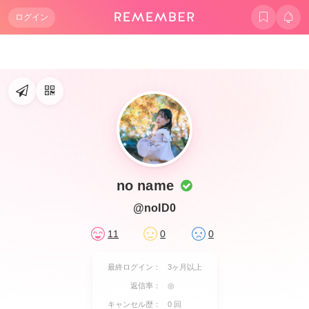
ログイン
no name
@noID0
11
0
0
最終ログイン：
3ヶ月以上
返信率：
◎
キャンセル歴：
0 回