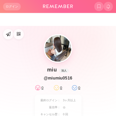
ログイン
miu
法人
@miumiu0516
0
0
0
最終ログイン：
3ヶ月以上
返信率：
◎
キャンセル歴：
0 回