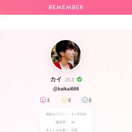
カイ
28才
@kaikai666
3
0
0
最終ログイン：
1ヶ月以内
返信率：
◎
キャンセル歴：
0 回