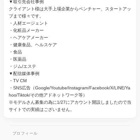
▼取引先会社事例
クライアント様は大手上場企業からベンチャー、スタートアッ
プまで様々です。
・人材エージェント
・化粧品メーカー
・ヘアケアメーカー
・健康食品、ヘルスケア
・食品
・医薬品
・ジム/エステ
▼配信媒体事例
・TV CM
・SNS広告（Google/Youtube/Instagram/Facebook/X/LINE/Ya
hoo/Tiktok/その他アドネットワーク等）
※モデルさん募集の為に1/27にアカウント開設しましたので当
サイトでの実績はございません。
プロフィール