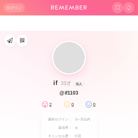
ログイン
if
33才
法人
@if1103
2
0
0
最終ログイン：
3ヶ月以内
返信率：
◎
キャンセル歴：
0 回