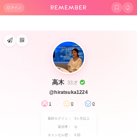
ログイン
高木
33才
@hiratsuka1224
1
0
0
最終ログイン：
3ヶ月以上
返信率：
◎
キャンセル歴：
0 回