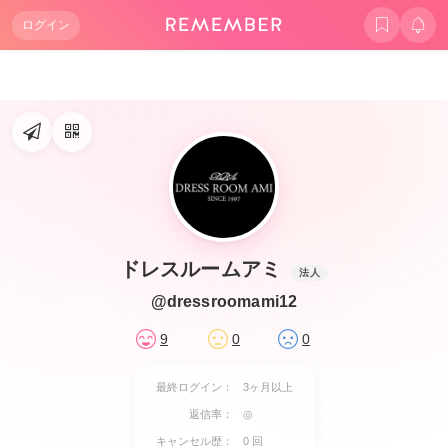
ログイン
ドレスルームアミ
法人
@dressroomami12
9
0
0
最終ログイン：
3ヶ月以上
返信率：
◎
キャンセル歴：
0 回