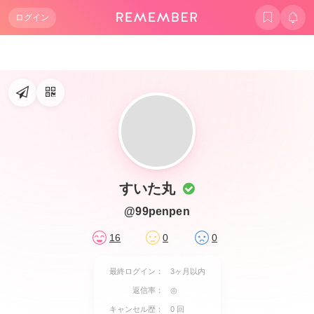
ログイン
すいた丸
@99penpen
16
0
0
最終ログイン：
3ヶ月以内
返信率：
◎
キャンセル歴：
0 回