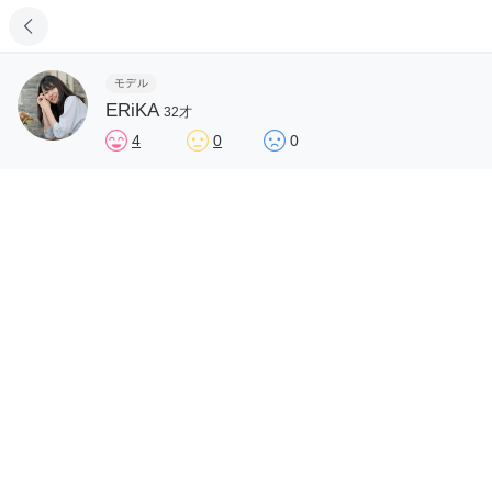
モデル
ERiKA
32才
4
0
0