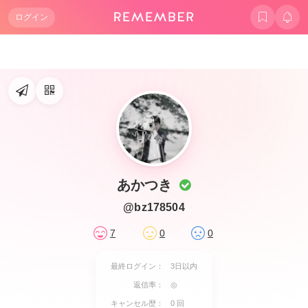
ログイン
あかつき
@bz178504
7
0
0
最終ログイン：
3日以内
返信率：
◎
キャンセル歴：
0 回