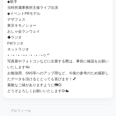
◆歌手
当時所属事務所主催ライブ出演
◆イベントPRモデル
デザフェス
東京キモノショー
おしゃ会ランウェイ
◆ラジオ
FMラジオ
ネットラジオ
⋆ ･‎⋆ ･‎⋆ ･‎⋆‎⋆ ･‎⋆ ･‎⋆ ･‎⋆✩.*˚
写真展やフォトコンなどに出展する際は、事前に確認をお願い
いたします👓
お勉強用、SNS等へのアップ用など、今後の参考のため撮影し
たデータを頂けるととっても喜びます！💕
素敵なご縁がありますように📷💞
どうぞよろしくお願いいたします🌻🐇
プロフィール