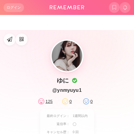
ログイン
ゆに
@ynmyuyu1
125
0
0
最終ログイン：
1週間以内
返信率：
◯
キャンセル歴：
0 回