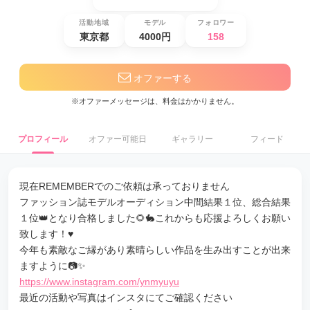
活動地域
モデル
フォロワー
東京都
4000円
158
オファーする
※オファーメッセージは、料金はかかりません。
プロフィール
オファー可能日
ギャラリー
フィード
現在REMEMBERでのご依頼は承っておりません
ファッション誌モデルオーディション中間結果１位、総合結果
１位👑となり合格しました🌻🐇これからも応援よろしくお願い
致します！♥️
今年も素敵なご縁があり素晴らしい作品を生み出すことが出来
ますように📷✨
https://www.instagram.com/ynmyuyu
最近の活動や写真はインスタにてご確認ください