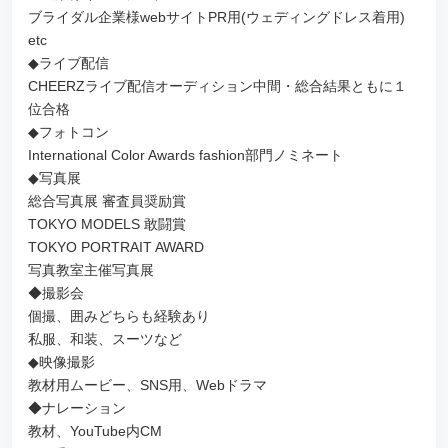
ブライダル企業様webサイトPR用(ウェディングドレス着用)
etc
◆ライブ配信
CHEERZライブ配信オーディション中間・総合結果ともに１
位合格
◆フォトコン
International Color Awards fashion部門ノミネート
◆写真展
総合写真展 審査員奨励賞
TOKYO MODELS 敢闘賞
TOKYO PORTRAIT AWARD
写真教室主催写真展
◆撮影会
個撮、囲みどちらも経験あり
私服、和装、スーツなど
◆映像撮影
教材用ムービー、SNS用、Webドラマ
◆ナレーション
教材、YouTube内CM