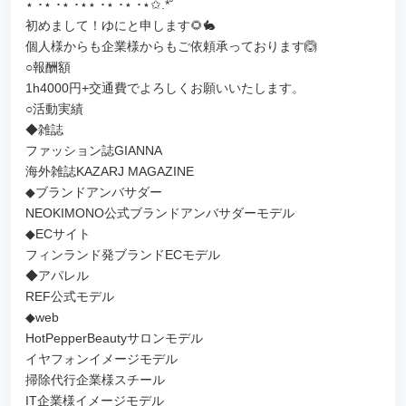
⋆ ･‎⋆ ･‎⋆ ･‎⋆‎⋆ ･‎⋆ ･‎⋆ ･‎⋆✩.*˚
初めまして！ゆにと申します🌻🐇
個人様からも企業様からもご依頼承っております🙆
○報酬額
1h4000円+交通費でよろしくお願いいたします。
○活動実績
◆雑誌
ファッション誌GIANNA
海外雑誌KAZARJ MAGAZINE
◆ブランドアンバサダー
NEOKIMONO公式ブランドアンバサダーモデル
◆ECサイト
フィンランド発ブランドECモデル
◆アパレル
REF公式モデル
◆web
HotPepperBeautyサロンモデル
イヤフォンイメージモデル
掃除代行企業様スチール
IT企業様イメージモデル