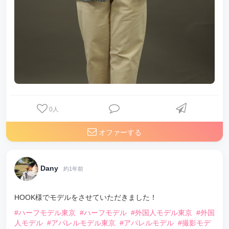
0
人
オファーする
Dany
約1年前
HOOK様でモデルをさせていただきました！
#ハーフモデル東京
#ハーフモデル
#外国人モデル東京
#外国
人モデル
#アパレルモデル東京
#アパレルモデル
#撮影モデ