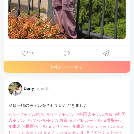
1
人
オファーする
Dany
約1年前
ジロー様のモデルをさせていただきました！
#ハーフモデル東京
#ハーフモデル
#外国人モデル東京
#外国
人モデル
#アパレルモデル東京
#アパレルモデル
#撮影モデ
ル東京
#撮影モデル
#フリーモデル東京
#フリーモデル
#フ
リーランスモデル
#ファッションモデル
#ファッションモデ