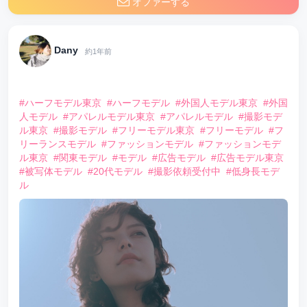
オファーする
Dany
約1年前
⠀
#ハーフモデル東京
#ハーフモデル
#外国人モデル東京
#外国
人モデル
#アパレルモデル東京
#アパレルモデル
#撮影モデ
ル東京
#撮影モデル
#フリーモデル東京
#フリーモデル
#フ
リーランスモデル
#ファッションモデル
#ファッションモデ
ル東京
#関東モデル
#モデル
#広告モデル
#広告モデル東京
#被写体モデル
#20代モデル
#撮影依頼受付中
#低身長モデ
ル