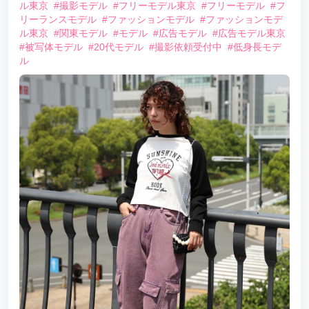
ル東京
#撮影モデル
#フリーモデル東京
#フリーモデル
#フ
リーランスモデル
#ファッションモデル
#ファッションモデ
ル東京
#関東モデル
#モデル
#広告モデル
#広告モデル東京
#被写体モデル
#20代モデル
#撮影依頼受付中
#低身長モデ
ル