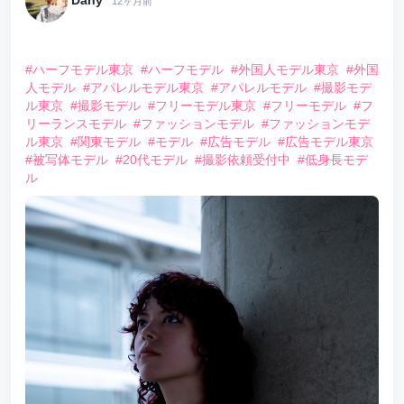
12ヶ月前
⠀
#ハーフモデル東京
#ハーフモデル
#外国人モデル東京
#外国
人モデル
#アパレルモデル東京
#アパレルモデル
#撮影モデ
ル東京
#撮影モデル
#フリーモデル東京
#フリーモデル
#フ
リーランスモデル
#ファッションモデル
#ファッションモデ
ル東京
#関東モデル
#モデル
#広告モデル
#広告モデル東京
#被写体モデル
#20代モデル
#撮影依頼受付中
#低身長モデ
ル