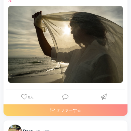
ル
0
人
オファーする
Dany