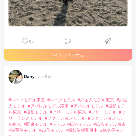
0
人
オファーする
Dany
11ヶ月前
⠀
#ハーフモデル東京
#ハーフモデル
#外国人モデル東京
#外国
人モデル
#アパレルモデル東京
#アパレルモデル
#撮影モデ
ル東京
#撮影モデル
#フリーモデル東京
#フリーモデル
#フ
リーランスモデル
#ファッションモデル
#ファッションモデ
ル東京
#関東モデル
#モデル
#広告モデル
#広告モデル東京
#被写体モデル
#20代モデル
#撮影依頼受付中
#低身長モデ