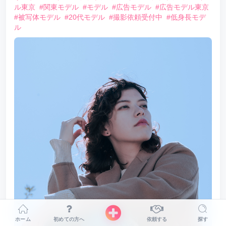
ル東京
#関東モデル
#モデル
#広告モデル
#広告モデル東京
#被写体モデル
#20代モデル
#撮影依頼受付中
#低身長モデ
ル
ホーム
初めての方へ
依頼する
探す