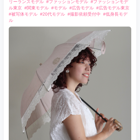
リーランスモデル
#ファッションモデル
#ファッションモデ
ル東京
#関東モデル
#モデル
#広告モデル
#広告モデル東京
#被写体モデル
#20代モデル
#撮影依頼受付中
#低身長モデ
ル