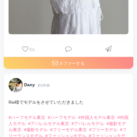
3
人
オファーする
Dany
約1年前
Rei様でモデルをさせていただきました
⠀
#ハーフモデル東京
#ハーフモデル
#外国人モデル東京
#外国
人モデル
#アパレルモデル東京
#アパレルモデル
#撮影モデ
ル東京
#撮影モデル
#フリーモデル東京
#フリーモデル
#フ
リーランスモデル
#ファッションモデル
#ファッションモデ