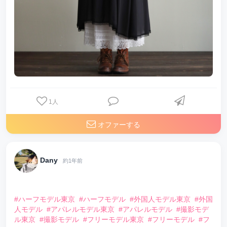
1
人
オファーする
Dany
約1年前
⠀
#ハーフモデル東京
#ハーフモデル
#外国人モデル東京
#外国
人モデル
#アパレルモデル東京
#アパレルモデル
#撮影モデ
ル東京
#撮影モデル
#フリーモデル東京
#フリーモデル
#フ