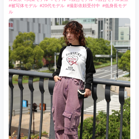
#被写体モデル
#20代モデル
#撮影依頼受付中
#低身長モデ
ル