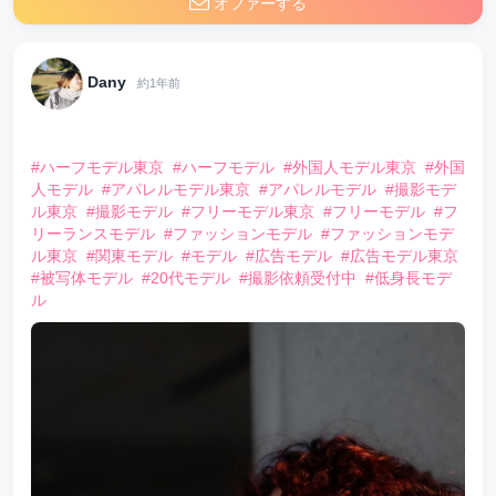
オファーする
Dany
約1年前
⠀
#ハーフモデル東京
#ハーフモデル
#外国人モデル東京
#外国
人モデル
#アパレルモデル東京
#アパレルモデル
#撮影モデ
ル東京
#撮影モデル
#フリーモデル東京
#フリーモデル
#フ
リーランスモデル
#ファッションモデル
#ファッションモデ
ル東京
#関東モデル
#モデル
#広告モデル
#広告モデル東京
#被写体モデル
#20代モデル
#撮影依頼受付中
#低身長モデ
ル