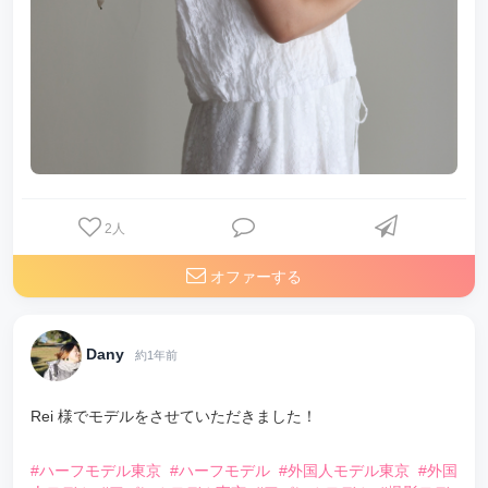
2
人
オファーする
Dany
約1年前
Rei 様でモデルをさせていただきました！
⠀
#ハーフモデル東京
#ハーフモデル
#外国人モデル東京
#外国