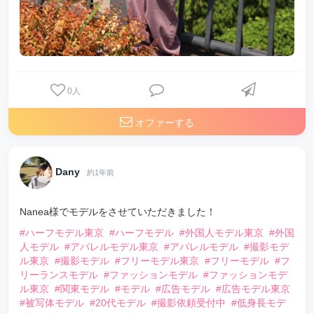
0
人
オファーする
Dany
約1年前
Nanea様でモデルをさせていただきました！
#ハーフモデル東京
#ハーフモデル
#外国人モデル東京
#外国
人モデル
#アパレルモデル東京
#アパレルモデル
#撮影モデ
ル東京
#撮影モデル
#フリーモデル東京
#フリーモデル
#フ
リーランスモデル
#ファッションモデル
#ファッションモデ
ル東京
#関東モデル
#モデル
#広告モデル
#広告モデル東京
#被写体モデル
#20代モデル
#撮影依頼受付中
#低身長モデ