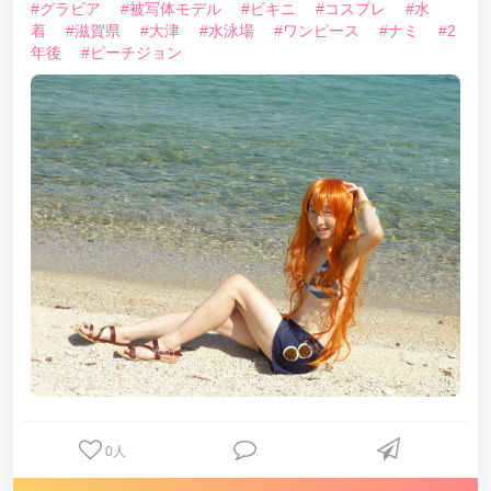
#グラビア
#被写体モデル
#ビキニ
#コスプレ
#水
着
#滋賀県
#大津
#水泳場
#ワンピース
#ナミ
#2
年後
#ピーチジョン
0
人