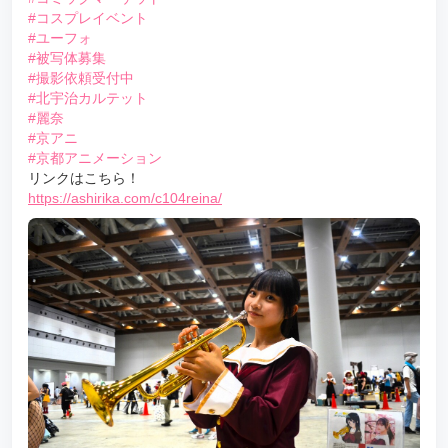
#コスプレイベント
#ユーフォ
#被写体募集
#撮影依頼受付中
#北宇治カルテット
#麗奈
#京アニ
#京都アニメーション
リンクはこちら！
https://ashirika.com/c104reina/