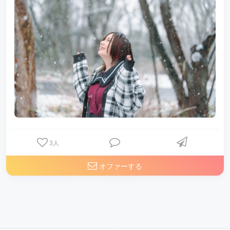
3
人
オファーする