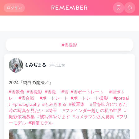
ログイン
#雪撮影
もみぢまる
2年以上前
2024『純白の魔法🪄』
#雪景色
#雪撮影
#雪撮
#雪
#雪ポートレート
#雪ポト
レ
#雪合戦
#ポートレート
#ポートレート撮影
#portrai
t
#photography
#もみぢまる
#被写体
#雪を味方にできた
時の写真が見たい
#埼玉
#ファインダー越しの私の世界
#
撮影依頼募集
#被写体やります
#カメラマンさん募集
#フリ
ーモデル
#有償モデル