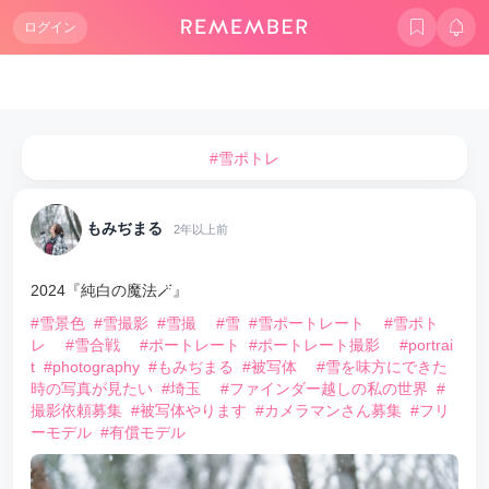
ログイン
#雪ポトレ
もみぢまる
2年以上前
2024『純白の魔法🪄』
#雪景色
#雪撮影
#雪撮
#雪
#雪ポートレート
#雪ポト
レ
#雪合戦
#ポートレート
#ポートレート撮影
#portrai
t
#photography
#もみぢまる
#被写体
#雪を味方にできた
時の写真が見たい
#埼玉
#ファインダー越しの私の世界
#
撮影依頼募集
#被写体やります
#カメラマンさん募集
#フリ
ーモデル
#有償モデル