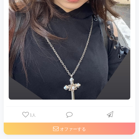
1
人
オファーする