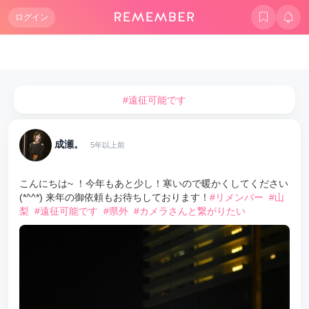
ログイン
#遠征可能です
成瀬。
5年以上前
こんにちは~ ！今年もあと少し！寒いので暖かくしてください
(*^^*) 来年の御依頼もお待ちしております！
#リメンバー
#山
梨
#遠征可能です
#県外
#カメラさんと繋がりたい