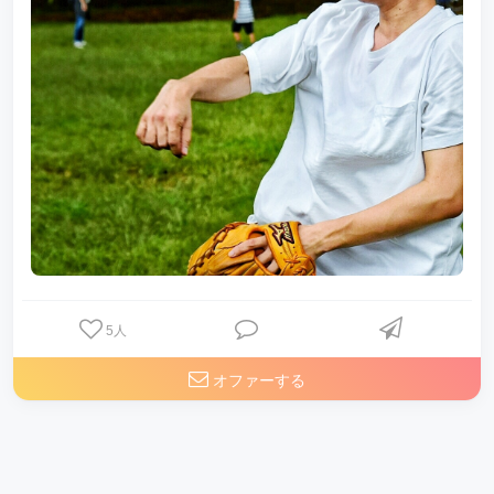
5
人
オファーする