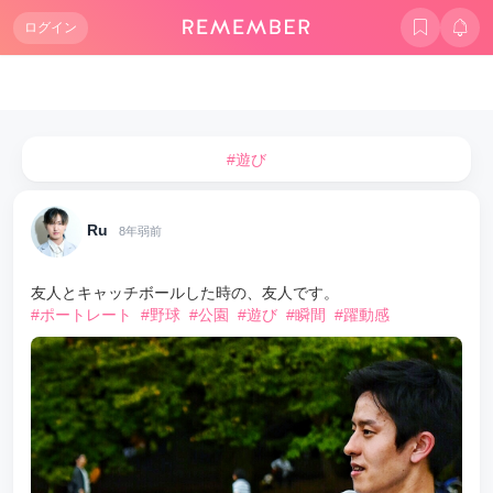
ログイン
#遊び
Ru
8年弱前
友人とキャッチボールした時の、友人です。
#ポートレート
#野球
#公園
#遊び
#瞬間
#躍動感