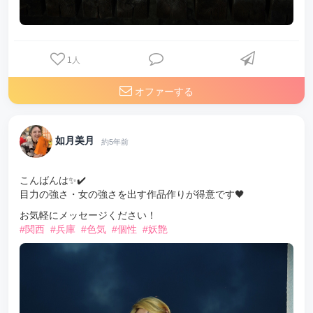
1
人
オファーする
如月美月
約5年前
こんばんは✨✔️
目力の強さ・女の強さを出す作品作りが得意です🖤
お気軽にメッセージください！
#関西
#兵庫
#色気
#個性
#妖艶