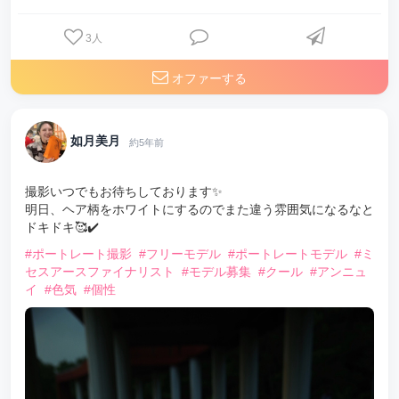
3
人
オファーする
如月美月
約5年前
撮影いつでもお待ちしております✨
明日、ヘア柄をホワイトにするのでまた違う雰囲気になるなと
ドキドキ🥰✔️
#ポートレート撮影
#フリーモデル
#ポートレートモデル
#ミ
セスアースファイナリスト
#モデル募集
#クール
#アンニュ
イ
#色気
#個性