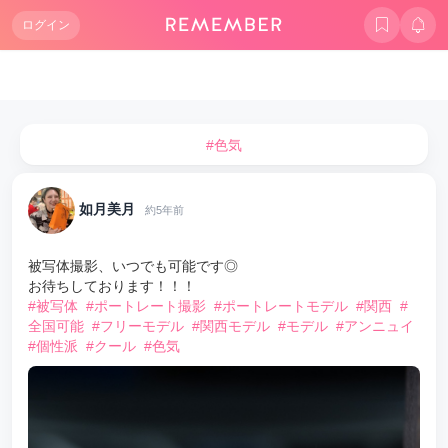
ログイン
#色気
如月美月
約5年前
被写体撮影、いつでも可能です◎
お待ちしております！！！
#被写体
#ポートレート撮影
#ポートレートモデル
#関西
#
全国可能
#フリーモデル
#関西モデル
#モデル
#アンニュイ
#個性派
#クール
#色気