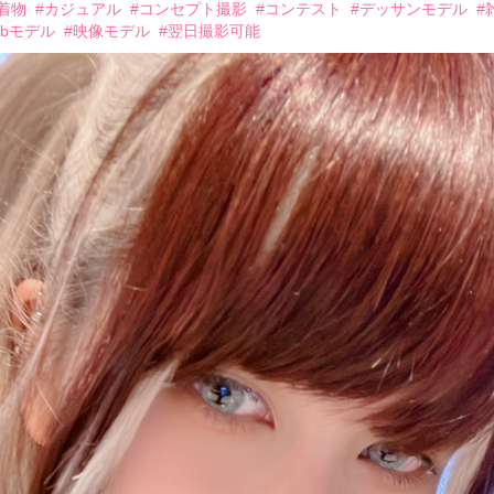
着物
#カジュアル
#コンセプト撮影
#コンテスト
#デッサンモデル
#
ebモデル
#映像モデル
#翌日撮影可能