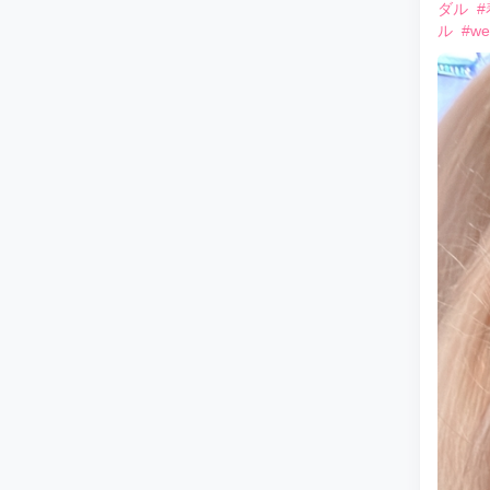
ダル
#
ル
#w