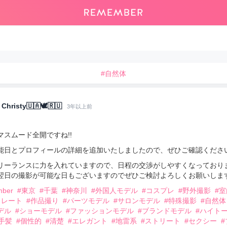
#自然体
Christy🇺🇦🕊🇷🇺
3年以上前
マスムード全開ですね!!
能日とプロフィールの詳細を追加いたしましたので、ぜひご確認くださ
リーランスに力を入れていますので、日程の交渉がしやすくなっており
翌日の撮影が可能な日もございますのでぜひご検討よろしくお願いします
mber
#東京
#千葉
#神奈川
#外国人モデル
#コスプレ
#野外撮影
#
トレート
#作品撮り
#パーツモデル
#サロンモデル
#特殊撮影
#自然体
デル
#ショーモデル
#ファッションモデル
#ブランドモデル
#ハイト
手髪
#個性的
#清楚
#エレガント
#地雷系
#ストリート
#セクシー