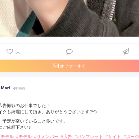
1
人
オファーする
Mari
4年弱前
広告撮影のお仕事でした！
イクも綺麗にして頂き、ありがとうございます(^^)
、予定が空いていること多いです。
にご依頼下さい♪
ーモデル
#モデル
#リメンバー
#広告
#パンフレット
#サイト
#ポー