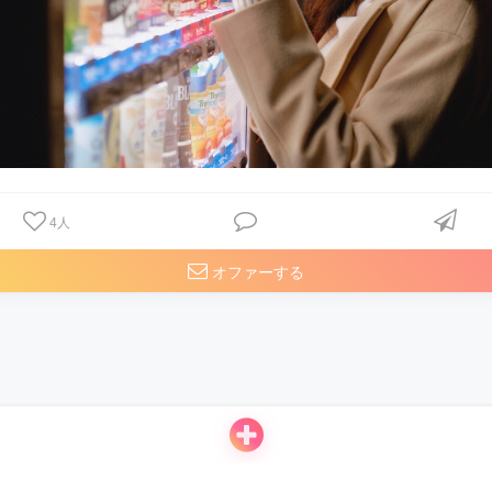
4
人
オファーする