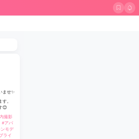
いませ✨
ます。
😊
室内撮影
#アパ
ーンモデ
#ブライ