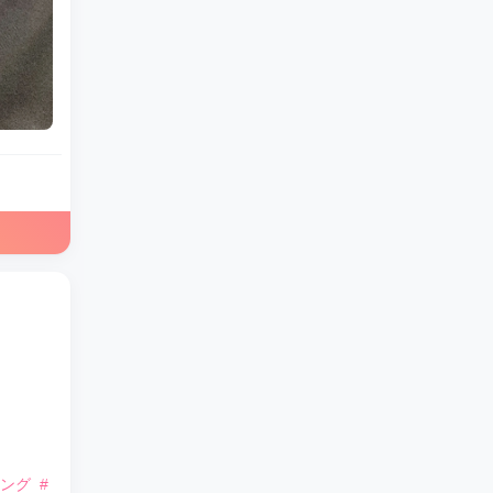
ジング
#