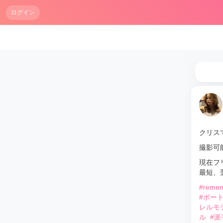
ログイン
クリス
撮影可
現在フ
最短、
#reme
#ポー
レルモ
ル
#派