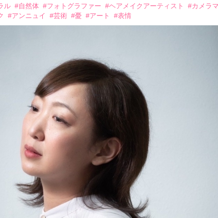
ラル
#自然体
#フォトグラファー
#ヘアメイクアーティスト
#カメラ
ク
#アンニュイ
#芸術
#憂
#アート
#表情