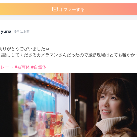
オファーする
yuria
5年以上前
ありがとうございました☺️
お話ししてくださるカメラマンさんだったので撮影現場はとても暖かか
トレート
#被写体
#自然体