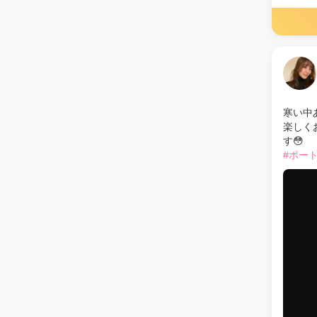
寒い中
楽しく
す😳
#ポー