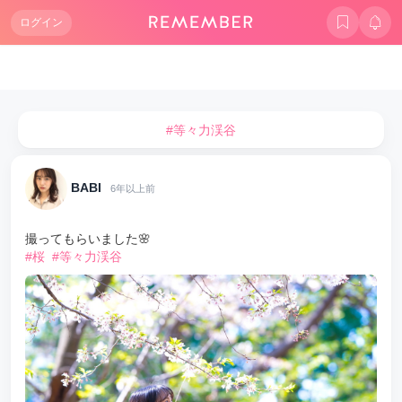
ログイン
#等々力渓谷
BABI
6年以上前
撮ってもらいました🌸
#桜
#等々力渓谷