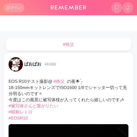
ログイン
#秩父
ぱおぱお
4年弱前
EOS R10テスト撮影@
#秩父
の夜🌟 ̖́-
18-150mmキットレンズでISO1600 1/8でシャッター切って充
分明るいのです🔅
今度はこの風景に被写体様が入ってくれたら嬉しいのです🎶
#被写体さんと繋がりたい
#昭和レトロ
#EOSR10