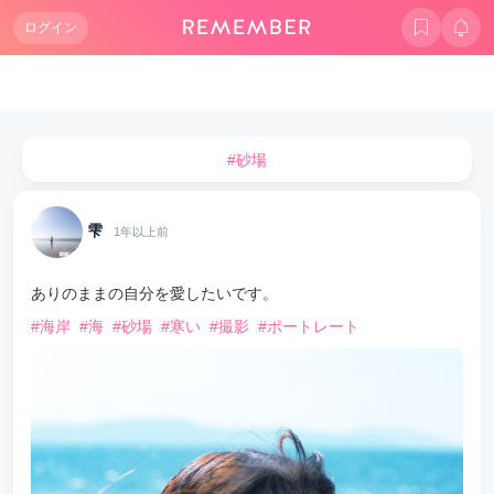
ログイン
#砂場
雫
1年以上前
ありのままの自分を愛したいです。
#海岸
#海
#砂場
#寒い
#撮影
#ポートレート