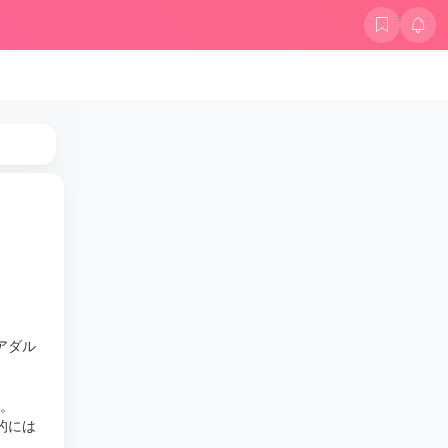
アダル
ん。
的には