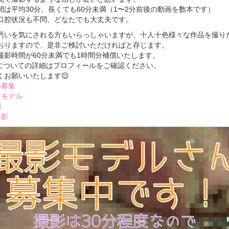
間は平均30分、長くても60分未満（1〜2分前後の動画を数本です）
口腔状況も不問、どなたでも大丈夫です。
汚いを気にされる方もいらっしゃいますが、十人十色様々な作品を撮り
おりますので、是非ご検討いただければと存じます。
撮影時間が60分未満でも1時間分補償いたします。
についての詳細はプロフィールをご確認ください。
くお願いいたします😌
ル募集
ツモデル
間
撮影