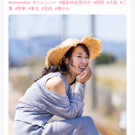
#remember
#リメンバー
#撮影依頼受付中
#関西
#大阪
#三
重
#関東
#東京
#笑顔
#爽やか