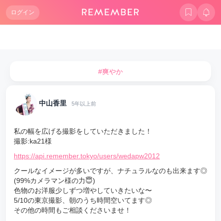
ログイン
#爽やか
中山香里
5年以上前
私の幅を広げる撮影をしていただきました！
撮影:ka21様
https://api.remember.tokyo/users/wedapw2012
クールなイメージが多いですが、ナチュラルなのも出来ます◎
(99%カメラマン様の力😇)
色物のお洋服少しずつ増やしていきたいな〜
5/10の東京撮影、朝のうち時間空いてます◎
その他の時間もご相談くださいませ！