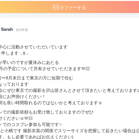
オファーする
Sarah
約3年前
中心に活動させていただいています
と申します ⸜🌷︎⸝
が早いのですが夏休みにあたる
9月の予定について共有させていただきます🫶🏻
4日〜9月末日まで東京の方に短期で住む
なっております
会にぜひ東京での撮影を沢山皆さんとさせて頂きたいと考えております
軽にお声掛けください！
間も長い時間取れるのではないかと考えております☺️
レでの撮影依頼もお受け致しておりますのでぜひ
ください☺️🫶🏻
トでのコスプレ参加も可能です✨
7cmと小柄です 撮影衣装の関係でスリーサイズを把握して起きたい場合は
す。もし必要であればお伝えください)