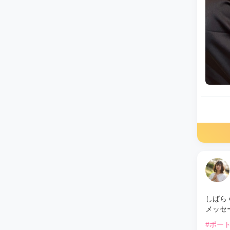
しばら
メッセ
#ポー