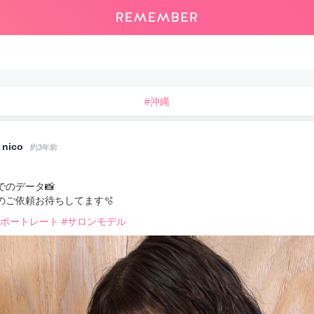
#沖縄
nico
約3年前
でのデータ📸
のご依頼お待ちしてます🫧
#ポートレート
#サロンモデル