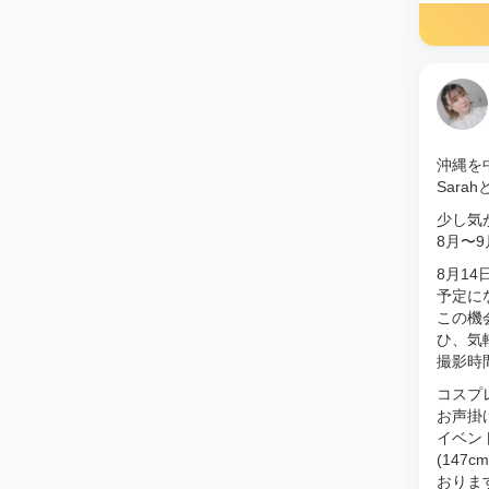
沖縄を
Sarah
少し気
8月〜
8月1
予定に
この機
ひ、気
撮影時
コスプ
お声掛け
イベン
(14
おりま