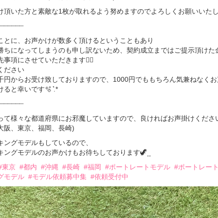
け頂いた方と素敵な1枚が取れるよう努めますのでよろしくお願いいたしま
┈┈┈┈┈┈
ことに、お声かけが数多く頂けるということもあり
勝ちになってしまうのも申し訳ないため、契約成立まではご提示頂けた
事項にさせていただきます🙇‍♀️
ください
千円からお受け致しておりますので、1000円でももちろん気兼ねなくお
ると幸いです🫧 ͛.*
┈┈┈┈┈┈
って様々な都道府県にお邪魔していますので、良ければお声掛けください
大阪、東京、福岡、長崎)
キングモデルもしているので、
キングモデルのお声かけもお待ちしております🦖⸒⸒
#東京
#都内
#沖縄
#長崎
#福岡
#ポートレートモデル
#ポートレー
グモデル
#モデル依頼募中集
#依頼受付中