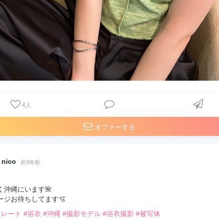
4
人
オファーする
nico
約3年前
く沖縄にいます🌺
ージお待ちしてます🫧
トレート
#浴衣
#沖縄
#撮影モデル
#浴衣撮影
#被写体