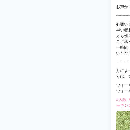
お声か
┈┈┈┈┈┈
有難い
早い者
方も優先
ご了承
一時間
いただけ
┈┈┈┈┈┈
月によ
くは、
ウォー
ウォー
#大阪
ーキン