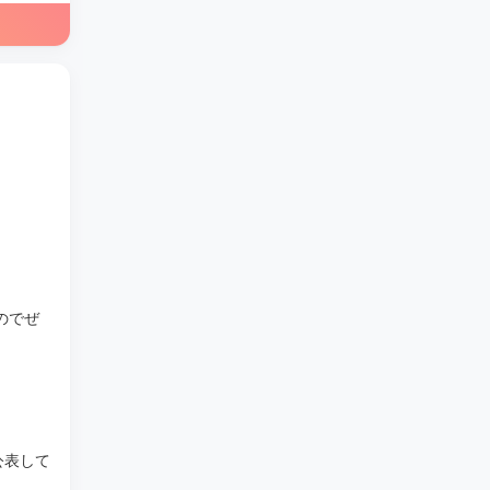
のでぜ
公表して