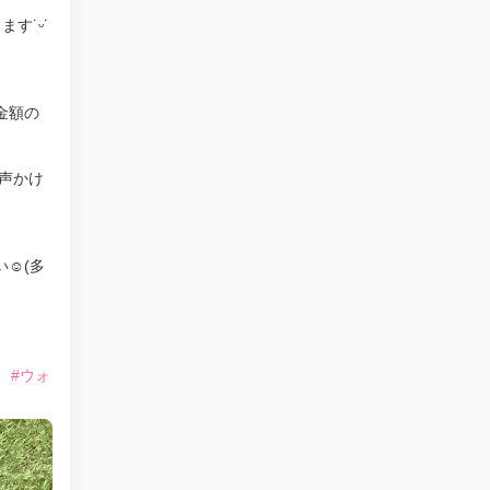
す˙ᵕ˙
金額の
声かけ
☺️(多
ト
#ウォ