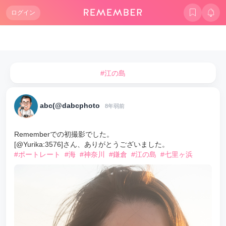
ログイン
#江の島
abc(@dabcphoto
8年弱前
Rememberでの初撮影でした。
[@Yurika:3576]さん、ありがとうございました。
#ポートレート
#海
#神奈川
#鎌倉
#江の島
#七里ヶ浜