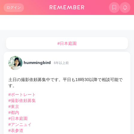
ログイン
#日本庭園
hummingbird
6年以上前
土日の撮影依頼募集中です。平日も18時30以降で相談可能で
す。
#ポートレート
#撮影依頼募集
#東京
#都内
#日本庭園
#アンニュイ
#表参道