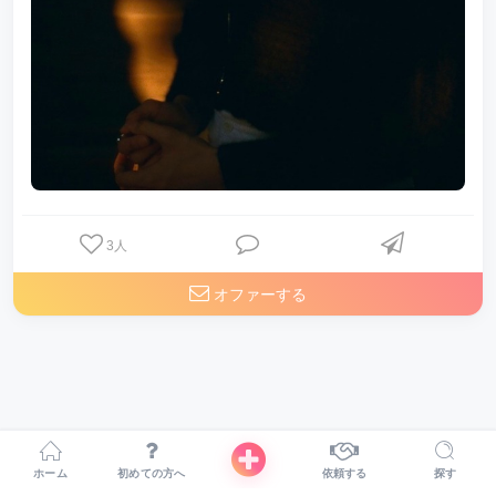
3
人
オファーする
ホーム
初めての方へ
依頼する
探す