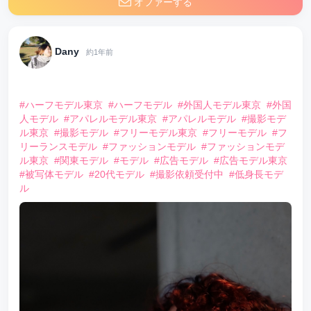
オファーする
Dany
約1年前
⠀
#ハーフモデル東京
#ハーフモデル
#外国人モデル東京
#外国
人モデル
#アパレルモデル東京
#アパレルモデル
#撮影モデ
ル東京
#撮影モデル
#フリーモデル東京
#フリーモデル
#フ
リーランスモデル
#ファッションモデル
#ファッションモデ
ル東京
#関東モデル
#モデル
#広告モデル
#広告モデル東京
#被写体モデル
#20代モデル
#撮影依頼受付中
#低身長モデ
ル