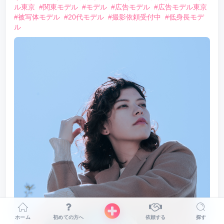
ル東京
#関東モデル
#モデル
#広告モデル
#広告モデル東京
#被写体モデル
#20代モデル
#撮影依頼受付中
#低身長モデ
ル
ホーム
初めての方へ
依頼する
探す