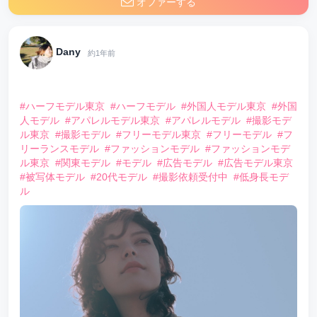
オファーする
Dany
約1年前
⠀
#ハーフモデル東京
#ハーフモデル
#外国人モデル東京
#外国
人モデル
#アパレルモデル東京
#アパレルモデル
#撮影モデ
ル東京
#撮影モデル
#フリーモデル東京
#フリーモデル
#フ
リーランスモデル
#ファッションモデル
#ファッションモデ
ル東京
#関東モデル
#モデル
#広告モデル
#広告モデル東京
#被写体モデル
#20代モデル
#撮影依頼受付中
#低身長モデ
ル