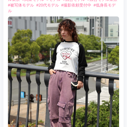
#被写体モデル
#20代モデル
#撮影依頼受付中
#低身長モデ
ル