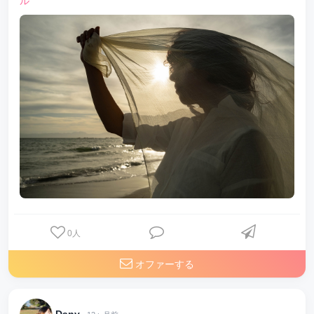
ル
0
人
オファーする
Dany