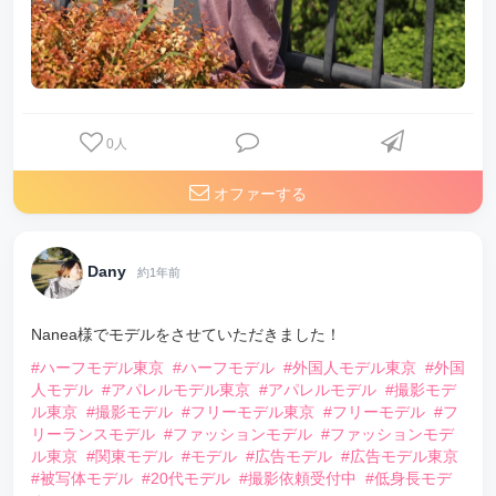
0
人
オファーする
Dany
約1年前
Nanea様でモデルをさせていただきました！
#ハーフモデル東京
#ハーフモデル
#外国人モデル東京
#外国
人モデル
#アパレルモデル東京
#アパレルモデル
#撮影モデ
ル東京
#撮影モデル
#フリーモデル東京
#フリーモデル
#フ
リーランスモデル
#ファッションモデル
#ファッションモデ
ル東京
#関東モデル
#モデル
#広告モデル
#広告モデル東京
#被写体モデル
#20代モデル
#撮影依頼受付中
#低身長モデ