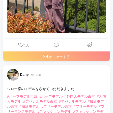
1
人
オファーする
Dany
約1年前
ジロー様のモデルをさせていただきました！
#ハーフモデル東京
#ハーフモデル
#外国人モデル東京
#外国
人モデル
#アパレルモデル東京
#アパレルモデル
#撮影モデ
ル東京
#撮影モデル
#フリーモデル東京
#フリーモデル
#フ
リーランスモデル
#ファッションモデル
#ファッションモデ