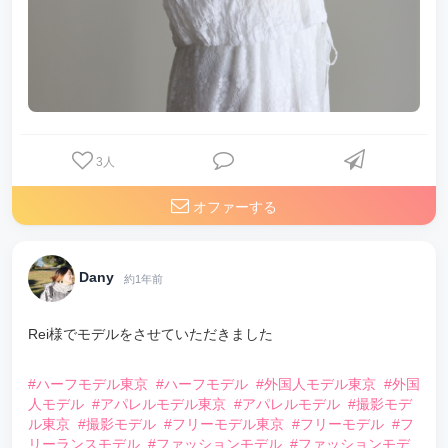
3
人
オファーする
Dany
約1年前
Rei様でモデルをさせていただきました
⠀
#ハーフモデル東京
#ハーフモデル
#外国人モデル東京
#外国
人モデル
#アパレルモデル東京
#アパレルモデル
#撮影モデ
ル東京
#撮影モデル
#フリーモデル東京
#フリーモデル
#フ
リーランスモデル
#ファッションモデル
#ファッションモデ