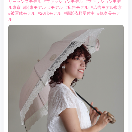
リーランスモデル
#ファッションモデル
#ファッションモデ
ル東京
#関東モデル
#モデル
#広告モデル
#広告モデル東京
#被写体モデル
#20代モデル
#撮影依頼受付中
#低身長モデ
ル