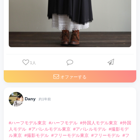
1
人
オファーする
Dany
約1年前
⠀
#ハーフモデル東京
#ハーフモデル
#外国人モデル東京
#外国
人モデル
#アパレルモデル東京
#アパレルモデル
#撮影モデ
ル東京
#撮影モデル
#フリーモデル東京
#フリーモデル
#フ