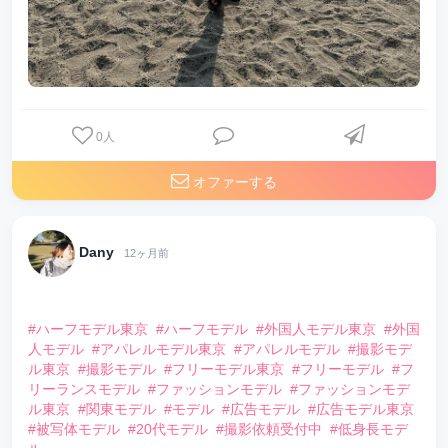
0
人
オファーする
Dany
12ヶ月前
⠀
#ハーフモデル東京
#ハーフモデル
#外国人モデル東京
#外国
人モデル
#アパレルモデル東京
#アパレルモデル
#撮影モデ
ル東京
#撮影モデル
#フリーモデル東京
#フリーモデル
#フ
リーランスモデル
#ファッションモデル
#ファッションモデ
ル東京
#関東モデル
#モデル
#広告モデル
#広告モデル東京
#被写体モデル
#20代モデル
#撮影依頼受付中
#低身長モデ