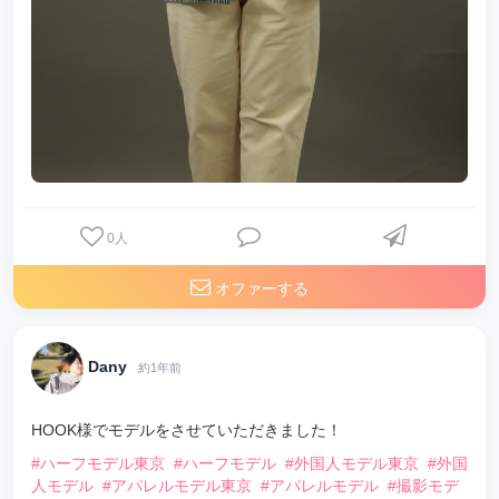
0
人
オファーする
Dany
約1年前
HOOK様でモデルをさせていただきました！
#ハーフモデル東京
#ハーフモデル
#外国人モデル東京
#外国
人モデル
#アパレルモデル東京
#アパレルモデル
#撮影モデ