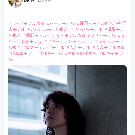
12ヶ月前
⠀
#ハーフモデル東京
#ハーフモデル
#外国人モデル東京
#外国
人モデル
#アパレルモデル東京
#アパレルモデル
#撮影モデ
ル東京
#撮影モデル
#フリーモデル東京
#フリーモデル
#フ
リーランスモデル
#ファッションモデル
#ファッションモデ
ル東京
#関東モデル
#モデル
#広告モデル
#広告モデル東京
#被写体モデル
#20代モデル
#撮影依頼受付中
#低身長モデ
ル