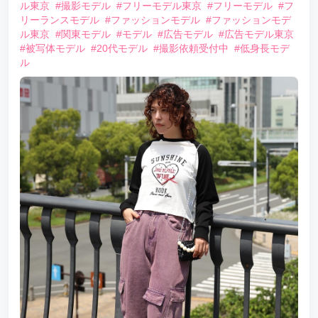
ル東京
#撮影モデル
#フリーモデル東京
#フリーモデル
#フ
リーランスモデル
#ファッションモデル
#ファッションモデ
ル東京
#関東モデル
#モデル
#広告モデル
#広告モデル東京
#被写体モデル
#20代モデル
#撮影依頼受付中
#低身長モデ
ル