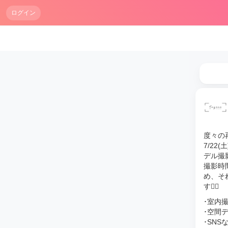
ログイン
度々の再
7/2
デル撮
撮影時
め、そ
す🙇‍♂️
･室内
･空間
･SN