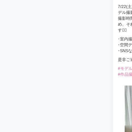
7/2
デル撮
撮影時
め、そ
す🙇‍♂️
･室内
･空間
･SN
是非ご
#モデ
#作品