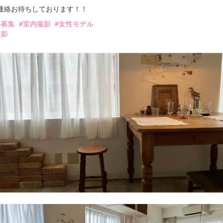
連絡お待ちしております！！
ル募集
#室内撮影
#女性モデル
撮影