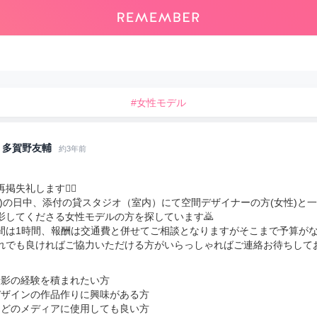
#女性モデル
多賀野友輔
約3年前
掲失礼します🙇‍♂️
2(土)の日中、添付の貸スタジオ（室内）にて空間デザイナーの方(女性)と
影してくださる女性モデルの方を探しています🙇
間は1時間、報酬は交通費と併せてご相談となりますがそこまで予算が
れでも良ければご協力いただける方がいらっしゃればご連絡お待ちして
撮影の経験を積まれたい方
デザインの作品作りに興味がある方
Sなどのメディアに使用しても良い方