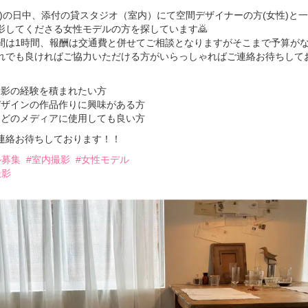
2(土)の日中、添付の貸スタジオ（室内）にて空間デザイナーの方(女性)と
影してくださる女性モデルの方を探しています🙇
間は1時間、報酬は交通費と併せてご相談となりますがそこまで予算が
れでも良ければご協力いただける方がいらっしゃればご連絡お待ちして
撮影の経験を積まれたい方
デザインの作品作りに興味がある方
Sなどのメディアに使用しても良い方
連絡お待ちしております！！
ル募集
#室内撮影
#女性モデル
撮影