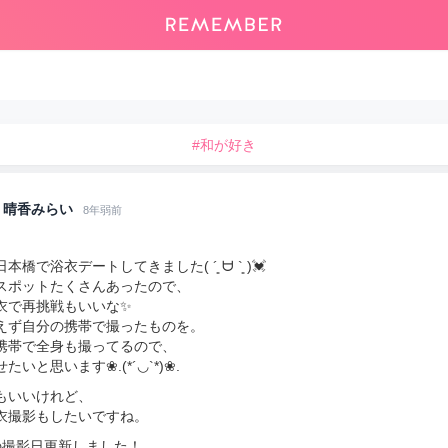
#和が好き
晴香みらい
8年弱前
本橋で浴衣デートしてきました( ´͈ ᗨ `͈ )💓
スポットたくさんあったので、
衣で再挑戦もいいな✨
えず自分の携帯で撮ったものを。
携帯で全身も撮ってるので、
たいと思います❀.(*´◡`*)❀.
もいいけれど、
衣撮影もしたいですね。
の撮影日更新しました！