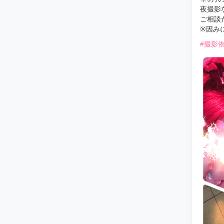
夜撮影
ご相談
※因み
#撮影