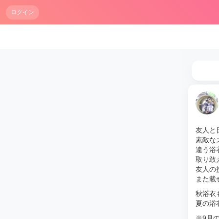
ログイン
友人と日
素敵な
違う浴
取り敢
友人の
また載せ
秋浴衣
夏の浴
※9月