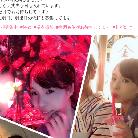
なら大丈夫な日も入れています。
だけでもお待ちしてます♬
に明日、明後日の依頼も募集してます！
依頼募集中
#浴衣
#浴衣撮影
#今週も依頼お待ちしてます
#和が好き