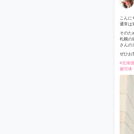
こんに
通常は
そのた
札幌の
さんの
ぜひお気
#北海
被写体