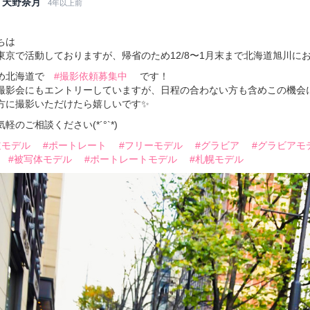
天野奈月
4年以上前
ちは
東京で活動しておりますが、帰省のため12/8〜1月末まで北海道旭川に
め北海道で
#撮影依頼募集中
です！
撮影会にもエントリーしていますが、日程の合わない方も含めこの機会
方に撮影いただけたら嬉しいです✨
軽のご相談ください(*´°`*)
道モデル
#ポートレート
#フリーモデル
#グラビア
#グラビアモ
#被写体モデル
#ポートレートモデル
#札幌モデル