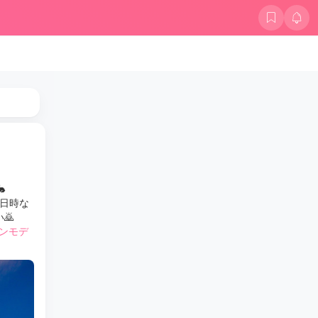

で日時な
🙇
ンモデ