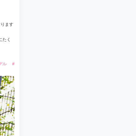
おります
にたく
デル
#