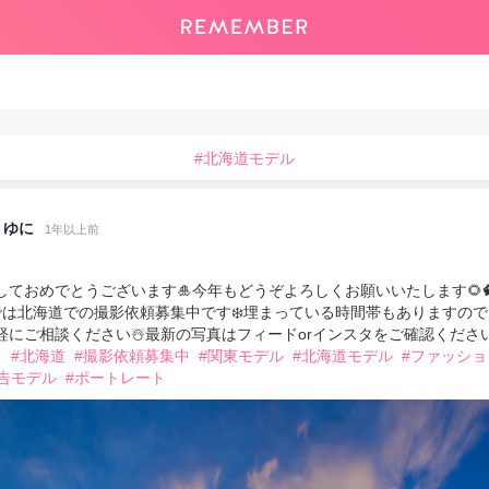
#北海道モデル
ゆに
1年以上前
しておめでとうございます🎍今年もどうぞよろしくお願いいたします🌻
では北海道での撮影依頼募集中です❄️埋まっている時間帯もありますの
軽にご相談ください☃️最新の写真はフィードorインスタをご確認ください
月
#北海道
#撮影依頼募集中
#関東モデル
#北海道モデル
#ファッショ
告モデル
#ポートレート