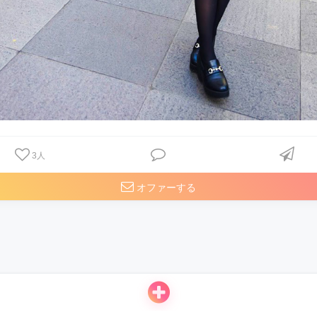
3
人
オファーする