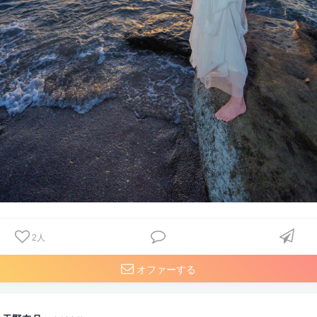
2
人
オファーする