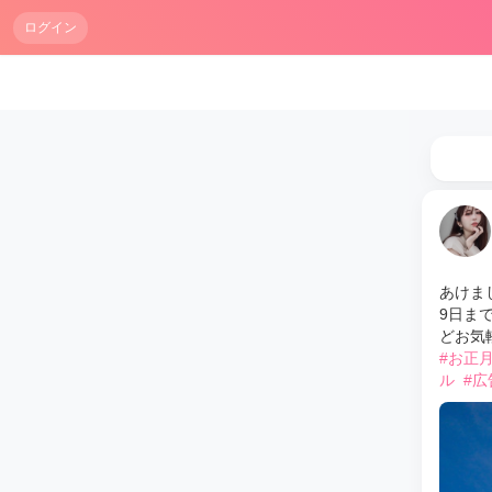
ログイン
あけま
9日ま
どお気
#お正
ル
#広