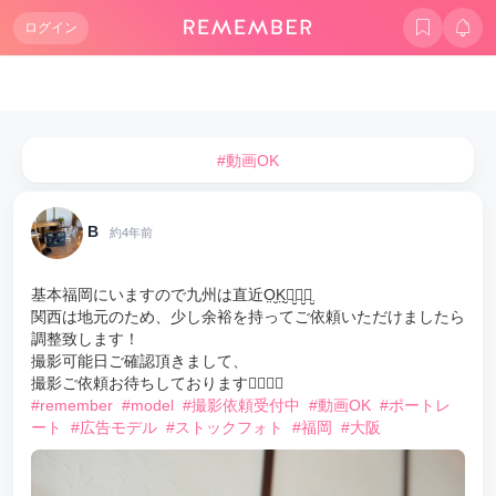
ログイン
#動画OK
B
約4年前
基本福岡にいますので九州は直近O̤̮K̤̮で̤̮ー̤̮す̤̮
関西は地元のため、少し余裕を持ってご依頼いただけましたら
調整致します！
撮影可能日ご確認頂きまして、
撮影ご依頼お待ちしております🙇🏻‍♀️✨
#remember
#model
#撮影依頼受付中
#動画OK
#ポートレ
ート
#広告モデル
#ストックフォト
#福岡
#大阪