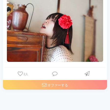
2
人
オファーする