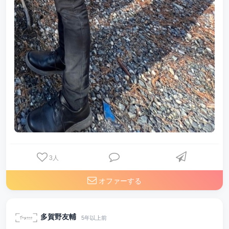
3
人
オファーする
多賀野友輔
5年以上前