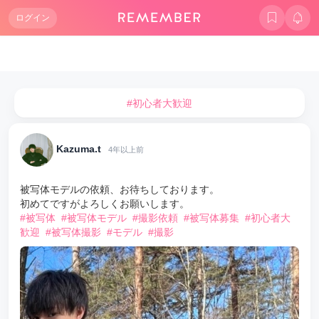
ログイン
#初心者大歓迎
Kazuma.t
4年以上前
被写体モデルの依頼、お待ちしております。
初めてですがよろしくお願いします。
#被写体
#被写体モデル
#撮影依頼
#被写体募集
#初心者大
歓迎
#被写体撮影
#モデル
#撮影