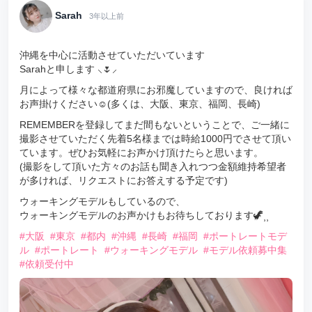
Sarah
3年以上前
沖縄を中心に活動させていただいています
Sarahと申します ⸜🌷︎⸝
月によって様々な都道府県にお邪魔していますので、良ければ
お声掛けください☺️(多くは、大阪、東京、福岡、長崎)
REMEMBERを登録してまだ間もないということで、ご一緒に
撮影させていただく先着5名様までは時給1000円でさせて頂い
ています。ぜひお気軽にお声かけ頂けたらと思います。
(撮影をして頂いた方々のお話も聞き入れつつ金額維持希望者
が多ければ、リクエストにお答えする予定です)
ウォーキングモデルもしているので、
ウォーキングモデルのお声かけもお待ちしております🦖⸒⸒
#大阪
#東京
#都内
#沖縄
#長崎
#福岡
#ポートレートモデ
ル
#ポートレート
#ウォーキングモデル
#モデル依頼募中集
#依頼受付中