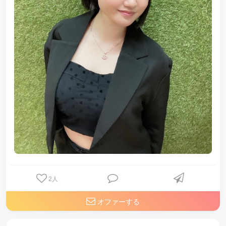
2
人
オファーする