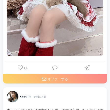
1
人
オファーする
kasumi
5年以上前