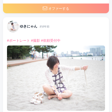
オファーする
ゆきにゃん
約8年前
#ポートレート
#撮影
#依頼受付中