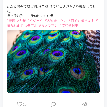
とあるお寺で放し飼い(？)されているクジャクを撮影しまし
た。
凛と佇む姿に一目惚れでした😍
#綺麗
#孔雀
#クジャク
#人物撮りたい
#何でも撮ります
#
撮られます
#モデル
#カメラマン
#依頼受付中
1
人