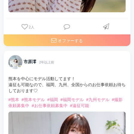
2
人
オファーする
市原澪
2年以上前
熊本を中心にモデル活動してます！
遠征も可能なので、福岡、九州、全国からのお仕事依頼お待ち
しております♡
#熊本
#熊本モデル
#福岡
#福岡モデル
#九州モデル
#撮影
依頼募集中
#お仕事依頼募集中
#遠征可能