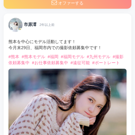
オファーする
市原澪
2年以上前
熊本を中心にモデル活動してます！
今月末29日、福岡市内での撮影依頼募集中です！
#熊本
#熊本モデル
#福岡
#福岡モデル
#九州モデル
#撮影
依頼募集中
#お仕事依頼募集中
#遠征可能
#ポートレート