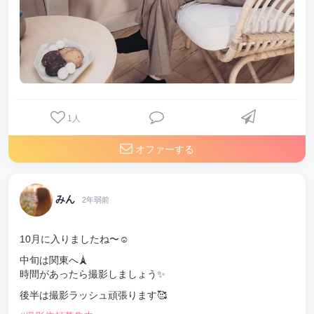
1
人
オファーする
みん
2年弱前
10月に入りましたね〜☺️
中旬は関東へ🗼
時間があったら撮影しましょう✨
後半は撮影ラッシュ頑張ります🥰