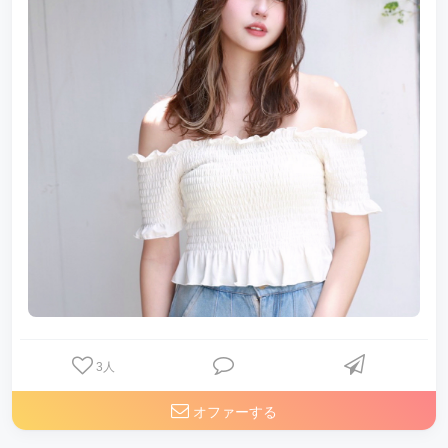
3
人
オファーする