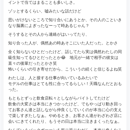
イントで当てはまることも多いしさ。
ゾッとするくらい、嘘みたいな話だけど
思いがけないところで知り合いにあうとか、その人のこといき
なり脳裏によぎったなーって時あるじゃん？
そうするとその人から連絡がはいってたり、
知り合った人が、偶然あの時あそこにいた人だった。とかさ
全く知らないひとだったけど、話してたら実は偶然わたしの同
級生知ってるひとだったとか😂 地元が一緒で相手の彼女は
直々の後輩だったとかさ笑
怖いくらいの引き寄せだから、こういうの続くと信じるよね笑
わたしは、人と接する仕事が向いているみたいで
モデルの仕事はとても性に合ってるらしい！天職なんだとおも
った。
もともとずっと飲食店転々としながらバイトしてたけど
飲食の大変さは本当にきつかったけど、でもやっぱり動き回っ
てお客さん達と話しながら仲良くしていくのが本当に心の支え
で楽しすぎたしなぁ。やめるとき、お客さん達がわざわざ店に
会いにきてくれたり、もうその日は本当に泣きまくったなぁ。