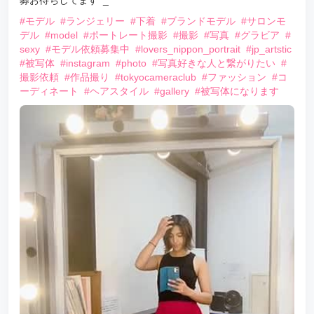
募お待ちしてます^_^
#モデル
#ランジェリー
#下着
#ブランドモデル
#サロンモ
デル
#model
#ポートレート撮影
#撮影
#写真
#グラビア
#
sexy
#モデル依頼募集中
#lovers_nippon_portrait
#jp_artstic
#被写体
#instagram
#photo
#写真好きな人と繋がりたい
#
撮影依頼
#作品撮り
#tokyocameraclub
#ファッション
#コ
ーディネート
#ヘアスタイル
#gallery
#被写体になります