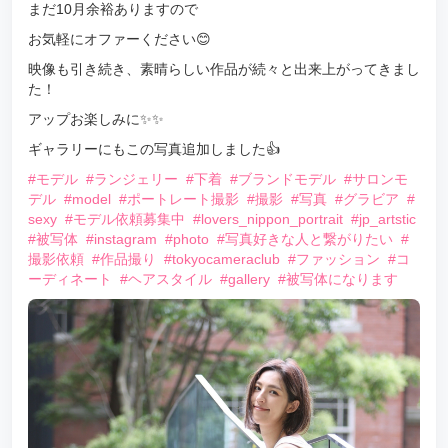
まだ10月余裕ありますので
お気軽にオファーください😊
映像も引き続き、素晴らしい作品が続々と出来上がってきまし
た！
アップお楽しみに✨✨
ギャラリーにもこの写真追加しました👍
#モデル
#ランジェリー
#下着
#ブランドモデル
#サロンモ
デル
#model
#ポートレート撮影
#撮影
#写真
#グラビア
#
sexy
#モデル依頼募集中
#lovers_nippon_portrait
#jp_artstic
#被写体
#instagram
#photo
#写真好きな人と繋がりたい
#
撮影依頼
#作品撮り
#tokyocameraclub
#ファッション
#コ
ーディネート
#ヘアスタイル
#gallery
#被写体になります