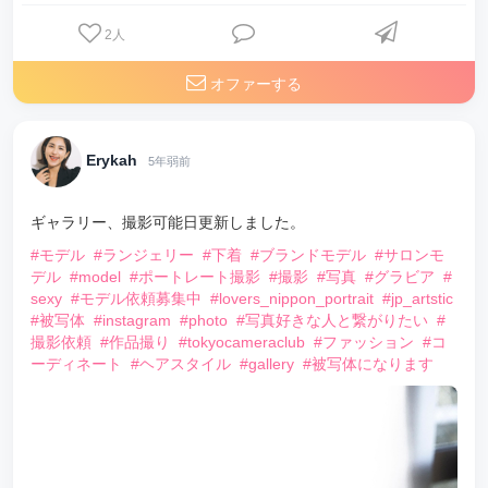
2
人
オファーする
Erykah
5年弱前
ギャラリー、撮影可能日更新しました。
#モデル
#ランジェリー
#下着
#ブランドモデル
#サロンモ
デル
#model
#ポートレート撮影
#撮影
#写真
#グラビア
#
sexy
#モデル依頼募集中
#lovers_nippon_portrait
#jp_artstic
#被写体
#instagram
#photo
#写真好きな人と繋がりたい
#
撮影依頼
#作品撮り
#tokyocameraclub
#ファッション
#コ
ーディネート
#ヘアスタイル
#gallery
#被写体になります