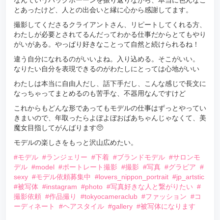
なんていうバックボーーンを振り返りながら、本当に色んなこ
とあったけど、人との出会いと縁に心から感謝してます。
撮影してくださるクライアントさん、リピートしてくれる方、
わたしが必要とされてるんだってわかる仕事だからとてもやり
がいがある。やっぱり好きなことって自然と続けられるね！
違う自分になれるのがいいよね。入り込める。そこがいい。
なりたい自分を表現できるのがわたしにとっては心地がいい
わたしは本当に自由人だし、話下手だし、こんな感じで長文に
なっちゃってまとめるのも苦手な、不器用なんですけど
これからもどんな形であってもモデルの仕事はずっとやってい
きまいので、年取ったらよぼよぼおばあちゃんじゃなくて、美
魔女目指してがんばります🥺
モデルの楽しさをもっと沢山広めたい。
#モデル
#ランジェリー
#下着
#ブランドモデル
#サロンモ
デル
#model
#ポートレート撮影
#撮影
#写真
#グラビア
#
sexy
#モデル依頼募集中
#lovers_nippon_portrait
#jp_artstic
#被写体
#instagram
#photo
#写真好きな人と繋がりたい
#
撮影依頼
#作品撮り
#tokyocameraclub
#ファッション
#コ
ーディネート
#ヘアスタイル
#gallery
#被写体になります