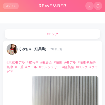
ログイン
#ロング
くみちゃ（紅美葉）
2年以上前
#東京モデル
#被写体
#撮影会
#撮影
#モデル
#撮影依頼募
集中
#一重
#クール
#ランジェリー
#紅美葉
#ロング
#グラ
ビア