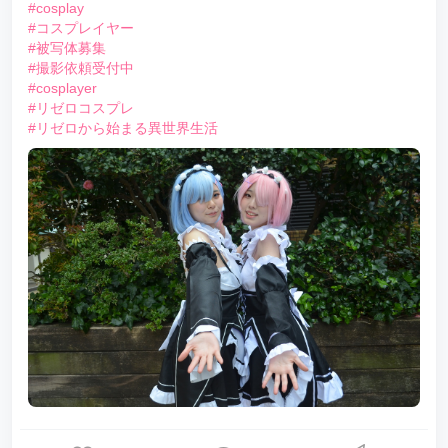
#cosplay
#コスプレイヤー
#被写体募集
#撮影依頼受付中
#cosplayer
#リゼロコスプレ
#リゼロから始まる異世界生活