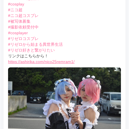
#cosplay
#ニコ超
#ニコ超コスプレ
#被写体募集
#撮影依頼受付中
#cosplayer
#リゼロコスプレ
#リゼロから始まる異世界生活
#リゼロ好きと繋がりたい
リンクはこちらから！
https://ashirika.com/nico25remram1/