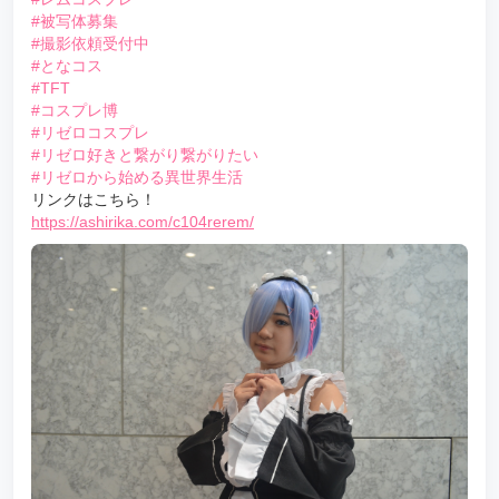
#被写体募集
#撮影依頼受付中
#となコス
#TFT
#コスプレ博
#リゼロコスプレ
#リゼロ好きと繋がり繋がりたい
#リゼロから始める異世界生活
リンクはこちら！
https://ashirika.com/c104rerem/