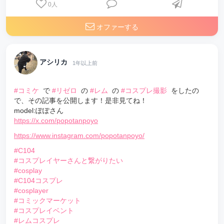
0
人
オファーする
アシリカ
1年以上前
#コミケ
で
#リゼロ
の
#レム
の
#コスプレ撮影
をしたの
で、その記事を公開します！是非見てね！
model:ぽぽさん
https://x.com/popotanpoyo
https://www.instagram.com/popotanpoyo/
#C104
#コスプレイヤーさんと繋がりたい
#cosplay
#C104コスプレ
#cosplayer
#コミックマーケット
#コスプレイベント
#レムコスプレ