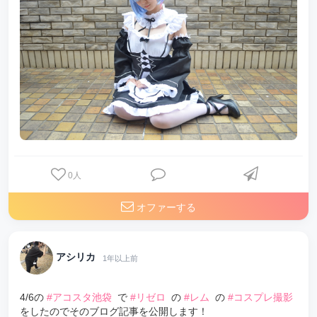
0
人
オファーする
アシリカ
1年以上前
4/6の
#アコスタ池袋
で
#リゼロ
の
#レム
の
#コスプレ撮影
をしたのでそのブログ記事を公開します！