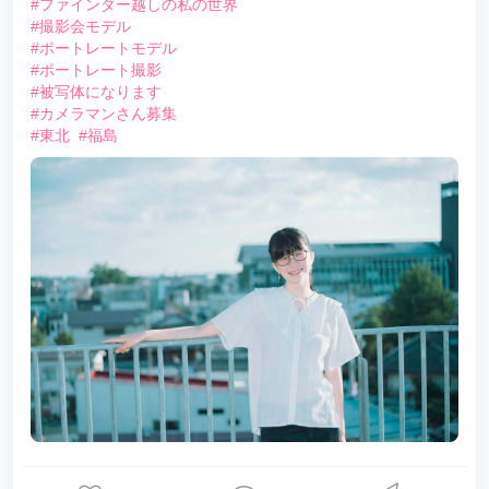
#ファインダー越しの私の世界
#撮影会モデル
#ポートレートモデル
#ポートレート撮影
#被写体になります
#カメラマンさん募集
#東北
#福島