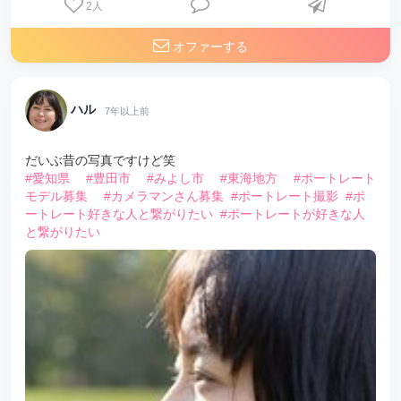
2
人
オファーする
ハル
7年以上前
だいぶ昔の写真ですけど笑
#愛知県
#豊田市
#みよし市
#東海地方
#ポートレート
モデル募集
#カメラマンさん募集
#ポートレート撮影
#ポ
ートレート好きな人と繋がりたい
#ポートレートが好きな人
と繋がりたい