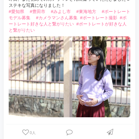
ステキな写真になりました！
#愛知県
#豊田市
#みよし市
#東海地方
#ポートレート
モデル募集
#カメラマンさん募集
#ポートレート撮影
#ポ
ートレート好きな人と繋がりたい
#ポートレートが好きな人
と繋がりたい
0
人