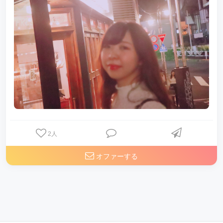
2
人
オファーする