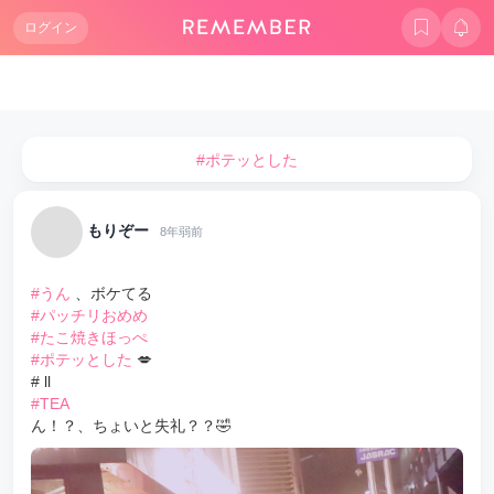
ログイン
#ポテッとした
もりぞー
8年弱前
#うん
、ボケてる
#パッチリおめめ
#たこ焼きほっぺ
#ポテッとした
💋
# ll
#TEA
ん！？、ちょいと失礼？？🤣