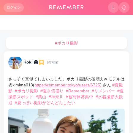
ログイン
#ポカリ撮影
Koki 👻
6年弱前
さっそく真似てしまいました、ポカリ撮影の破壊力w モデルは
@kimima013(
https://remember.tokyo/users/6725
) さん
#夏撮
影
#ポカリ撮影
#夏さ倍盛り
#Remember
#リメンバー
#夏
撮影スポット
#葉山
#神奈川
#被写体募集中
#水着撮影大歓
迎
#夏っぽい撮影がどんどんしたい