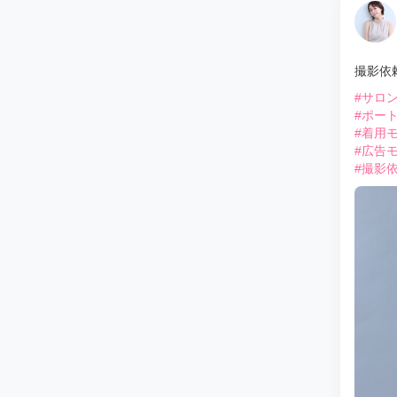
撮影依
#サロ
#ポー
#着用
#広告
#撮影