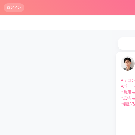
ログイン
#サロ
#ポー
#着用
#広告
#撮影