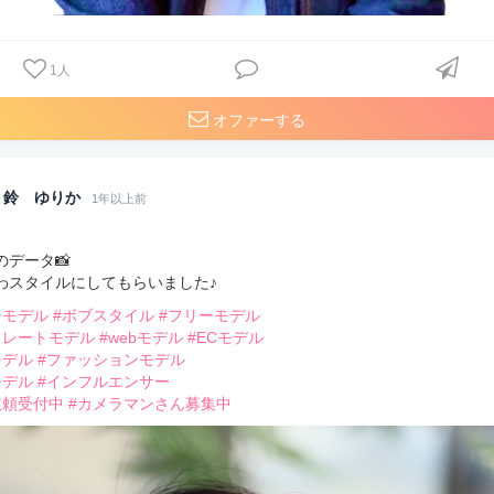
1
人
オファーする
鈴 ゆりか
1年以上前
のデータ📸
わスタイルにしてもらいました♪
ンモデル
#ボブスタイル
#フリーモデル
トレートモデル
#webモデル
#ECモデル
モデル
#ファッションモデル
モデル
#インフルエンサー
依頼受付中
#カメラマンさん募集中