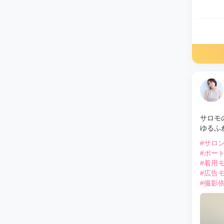
サロモ
ゆるふ
#サロ
#ポー
#着用
#広告
#撮影