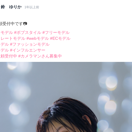
鈴 ゆりか
1年以上前
頼受付中です📷
ンモデル
#ボブスタイル
#フリーモデル
トレートモデル
#webモデル
#ECモデル
モデル
#ファッションモデル
モデル
#インフルエンサー
依頼受付中
#カメラマンさん募集中