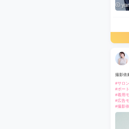
撮影依
#サロ
#ポー
#着用
#広告
#撮影