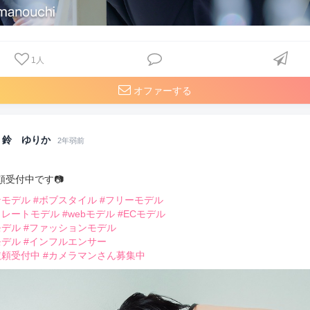
1
人
オファーする
鈴 ゆりか
2年弱前
頼受付中です📷
ンモデル
#ボブスタイル
#フリーモデル
トレートモデル
#webモデル
#ECモデル
モデル
#ファッションモデル
モデル
#インフルエンサー
依頼受付中
#カメラマンさん募集中