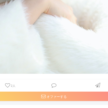
2
人
オファーする