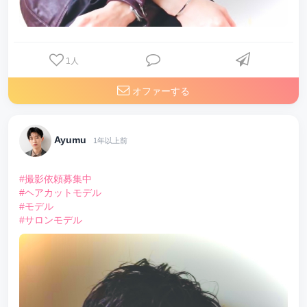
1
人
オファーする
Ayumu
1年以上前
#撮影依頼募集中
#ヘアカットモデル
#モデル
#サロンモデル